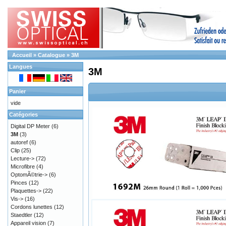
Accueil
»
Catalogue
»
3M
Langues
3M
Panier
vide
Catégories
Digital DP Meter
(6)
3M
(3)
autoref
(6)
Clip
(25)
Lecture->
(72)
Microfibre
(4)
OptomÃ©trie->
(6)
Pinces
(12)
Plaquettes->
(22)
Vis->
(16)
Cordons lunettes
(12)
Staedtler
(12)
Appareil vision
(7)