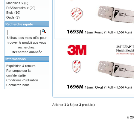
Machines->
(6)
PrÃ©sentoirs->
(20)
Etuis
(10)
Outils
(7)
Recherche rapide
Utilisez des mots-clés pour
trouver le produit que vous
recherchez.
Recherche avancée
Informations
Expédition & retours
Remarque sur la
confidentialité
Conditions d'utilisation
Contactez-nous
Afficher
1
à
3
(sur
3
produits)
© 20