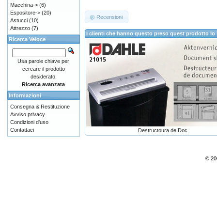
Macchina->
(6)
Espositore->
(20)
Recensioni
Astucci
(10)
Attrezzo
(7)
I clienti che hanno questo preso quest prodotto 
Ricerca Veloce
Usa parole chiave per
cercare il prodotto
desiderato.
Ricerca avanzata
Informazioni
Consegna & Restituzione
Avviso privacy
Condizioni d'uso
Contattaci
Destructoura de Doc.
© 20