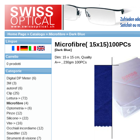
Home Page
»
Catalogo
»
Microfibre
»
Dark Blue
Lingue
Microfibre( 15x15)100PCs
[Dark Blue]
Carrello
Dim: 15 x 15 cm, Quality
A++ , 230gm 100PCs
0 prodotti
Categorie
Digital DP Meter
(6)
3M
(3)
autoref
(6)
Clip
(25)
Lettura->
(72)
Microfibre
(4)
Optometria->
(6)
Pinze
(12)
Silicone->
(22)
Vite->
(16)
Occhiali incordiamo
(12)
Staedtler
(12)
Strumenti di visione
(7)