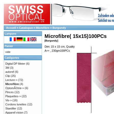
Accueil
»
Catalogue
»
Microfibre
»
Burgundy
Langues
Microfibre( 15x15)100PCs
[Burgundy]
Panier
Dim: 15 x 15 cm, Quality
A++ , 230gm100PCs
vide
Catégories
Digital DP Meter
(6)
3M
(3)
autoref
(6)
Clip
(25)
Lecture->
(72)
Microfibre
(4)
OptomÃ©trie->
(6)
Pinces
(12)
Plaquettes->
(22)
Vis->
(16)
Cordons lunettes
(12)
Staedtler
(12)
Appareil vision
(7)