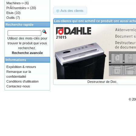
Machines->
(6)
PrÃ©sentoirs->
(20)
Avis des clients
Etuis
(10)
Outils
(7)
Les clients qui ont acheté ce produit ont aussi ach
Recherche rapide
Utilisez des mots-clés pour
trouver le produit que vous
recherchez.
Recherche avancée
Informations
Expédition & retours
Remarque sur la
confidentialité
Conditions d'utilisation
Destructeur de Doc.
Contactez-nous
© 20