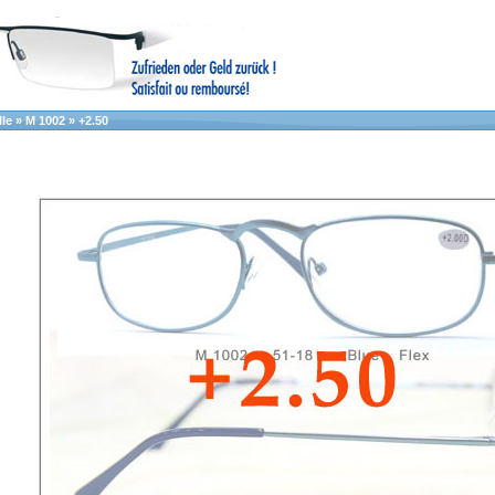
le
»
M 1002
»
+2.50