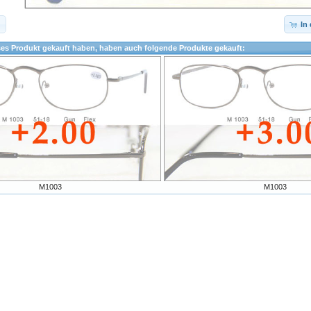
In
ses Produkt gekauft haben, haben auch folgende Produkte gekauft:
M1003
M1003