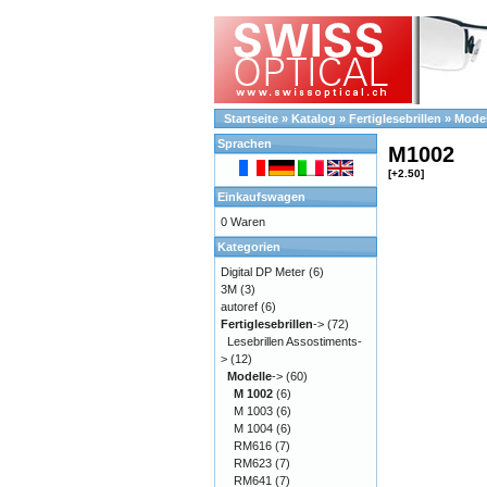
Startseite
»
Katalog
»
Fertiglesebrillen
»
Model
Sprachen
M1002
[+2.50]
Einkaufswagen
0 Waren
Kategorien
Digital DP Meter
(6)
3M
(3)
autoref
(6)
Fertiglesebrillen
->
(72)
Lesebrillen Assostiments-
>
(12)
Modelle
->
(60)
M 1002
(6)
M 1003
(6)
M 1004
(6)
RM616
(7)
RM623
(7)
RM641
(7)