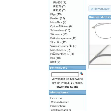
RM670
(7)
RS176
(7)
Bewertungen
RS192
(7)
Klipp
(25)
Kunden, die die
Kneifen
(12)
Microfibre
(4)
OptomÃ©trie->
(6)
Schraube->
(16)
Silicone->
(22)
Brillenbespannen
(12)
Staedtler
(12)
Vision instruments
(7)
Maschinen->
(6)
PrÃ©sentoirs->
(20)
Box
(10)
Kraft
(7)
Schnellsuche
Verwenden Sie Stichworte,
um ein Produkt zu finden.
erweiterte Suche
Informationen
Liefer- und
Versandkosten
Privatsphäre
und Datenschutz