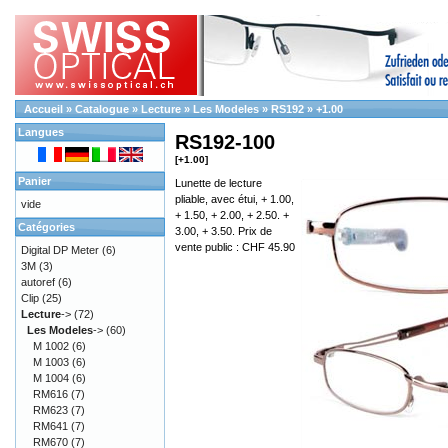
Accueil
»
Catalogue
»
Lecture
»
Les Modeles
»
RS192
»
+1.00
Langues
RS192-100
[+1.00]
Panier
Lunette de lecture
pliable, avec étui, + 1.00,
vide
+ 1.50, + 2.00, + 2.50. +
Catégories
3.00, + 3.50. Prix de
vente public : CHF 45.90
Digital DP Meter
(6)
3M
(3)
autoref
(6)
Clip
(25)
Lecture
->
(72)
Les Modeles
->
(60)
M 1002
(6)
M 1003
(6)
M 1004
(6)
RM616
(7)
RM623
(7)
RM641
(7)
RM670
(7)