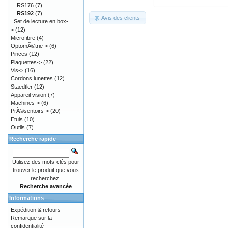
RS176
(7)
RS192
(7)
Avis des clients
Set de lecture en box-
>
(12)
Microfibre
(4)
OptomÃ©trie->
(6)
Pinces
(12)
Plaquettes->
(22)
Vis->
(16)
Cordons lunettes
(12)
Staedtler
(12)
Appareil vision
(7)
Machines->
(6)
PrÃ©sentoirs->
(20)
Etuis
(10)
Outils
(7)
Recherche rapide
Utilisez des mots-clés pour
trouver le produit que vous
recherchez.
Recherche avancée
Informations
Expédition & retours
Remarque sur la
confidentialité