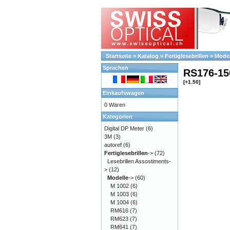
Startseite
»
Katalog
»
Fertiglesebrillen
»
Model
Sprachen
RS176-15
[+1.50]
Einkaufswagen
0 Waren
Kategorien
Digital DP Meter
(6)
3M
(3)
autoref
(6)
Fertiglesebrillen
->
(72)
Lesebrillen Assostiments-
>
(12)
Modelle
->
(60)
M 1002
(6)
M 1003
(6)
M 1004
(6)
RM616
(7)
RM623
(7)
RM641
(7)