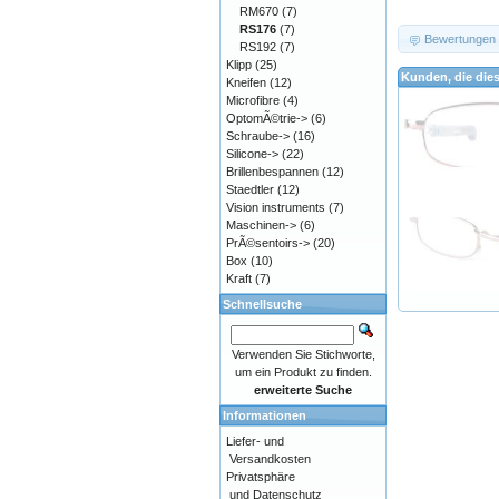
RM670
(7)
RS176
(7)
Bewertungen
RS192
(7)
Klipp
(25)
Kunden, die die
Kneifen
(12)
Microfibre
(4)
OptomÃ©trie->
(6)
Schraube->
(16)
Silicone->
(22)
Brillenbespannen
(12)
Staedtler
(12)
Vision instruments
(7)
Maschinen->
(6)
PrÃ©sentoirs->
(20)
Box
(10)
Kraft
(7)
Schnellsuche
Verwenden Sie Stichworte,
um ein Produkt zu finden.
erweiterte Suche
Informationen
Liefer- und
Versandkosten
Privatsphäre
und Datenschutz