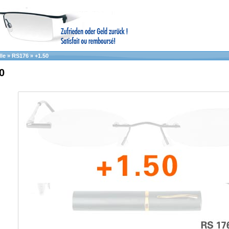
le
»
RS176
»
+1.50
0