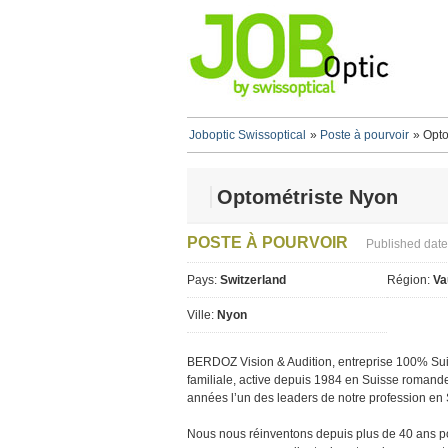
Joboptic Swissoptical
»
Poste à pourvoir
»
Opto
Optométriste Nyon
POSTE À POURVOIR
Published date
Pays:
Switzerland
Région:
Va
Ville:
Nyon
BERDOZ Vision & Audition, entreprise 100% Sui
familiale, active depuis 1984 en Suisse romande
années l’un des leaders de notre profession en 
Nous nous réinventons depuis plus de 40 ans po