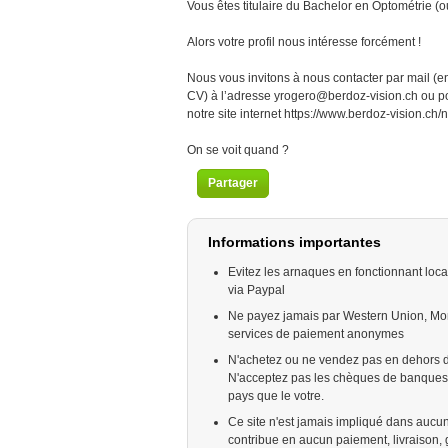
Vous êtes titulaire du Bachelor en Optométrie (
Alors votre profil nous intéresse forcément !
Nous vous invitons à nous contacter par mail (e
CV) à l’adresse yrogero@berdoz-vision.ch ou po
notre site internet https://www.berdoz-vision.ch/
On se voit quand ?
Partager
Informations importantes
Evitez les arnaques en fonctionnant loc
via Paypal
Ne payez jamais par Western Union, Mo
services de paiement anonymes
N'achetez ou ne vendez pas en dehors d
N'acceptez pas les chèques de banques 
pays que le votre.
Ce site n'est jamais impliqué dans aucun
contribue en aucun paiement, livraison, g