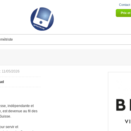
Contact
Prix e
métriste
: 11/05/2026
ud
sse, indépendante et
, est devenue au fil des
Suisse.
ur servir et