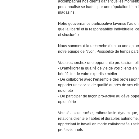
accompagner nos clients dans tous les moments 
personnalisé se traduit par une réputation bien 
magasins.
Notre gouvernance participative favorise l’auto
que la liberté et la responsabilité individuelle, 
et structurée.
Nous sommes à la recherche d’un ou une optomé
notre équipe de Nyon. Possibilité de temps parti
Vous recherchez une opportunité professionnelle
- D’améliorer la qualité de vie de vos clients en
bénéficier de votre expertise métier.
- De collaborer avec l’ensemble des professionn
apporter un service de qualité auprès de vos cli
notoriété
- De participer de façon pro-active au développ
optométrie
Vous êtes curieux/se, enthousiaste, dynamique,
relations clientèle fiables et durables autonome,
appréciant le travail en mode collaboratif au se
professionnels