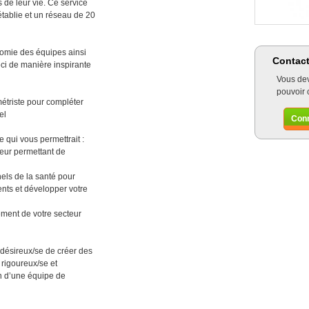
de leur vie. Ce service
établie et un réseau de 20
nomie des équipes ainsi
Contact
ceci de manière inspirante
Vous dev
pouvoir 
triste pour compléter
el
Con
 qui vous permettrait :
 leur permettant de
els de la santé pour
ents et développer votre
ement de votre secteur
 désireux/se de créer des
 rigoureux/se et
in d’une équipe de