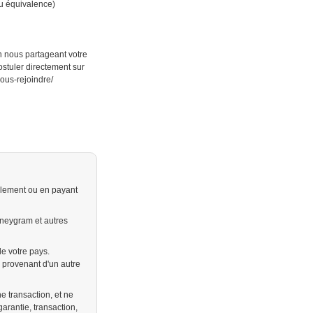
ou équivalence)
n nous partageant votre
stuler directement sur
nous-rejoindre/
alement ou en payant
neygram et autres
e votre pays.
provenant d'un autre
e transaction, et ne
arantie, transaction,