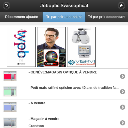
Joboptic Swissoptical
Récemment ajoutée
Tri par prix ascendant
Tri par prix descendant
-
GENÈVE:MAGASIN OPTIQUE À VENDRE
-
Petit mais raffiné opticien avec 40 ans de tradition familiale
-
À vendre
-
Magasin à vendre
Grandson