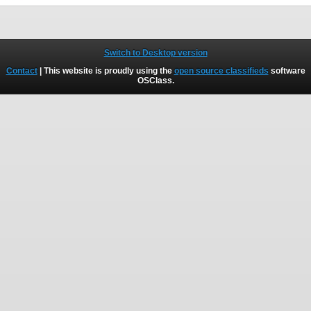
Switch to Desktop version
Contact
| This website is proudly using the
open source classifieds
software
OSClass
.